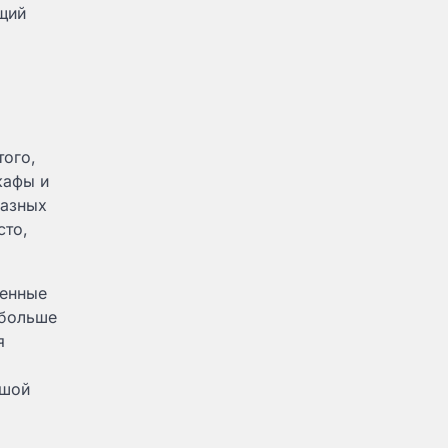
щий
того,
кафы и
разных
сто,
тенные
 больше
я
ьшой