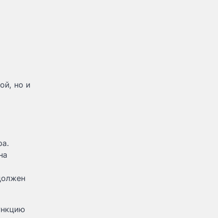
ой, но и
ра.
на
 должен
ункцию