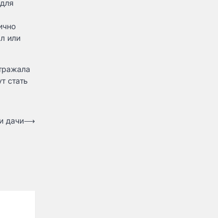
 для
ично
л или
отражала
т стать
и дачи
⟶