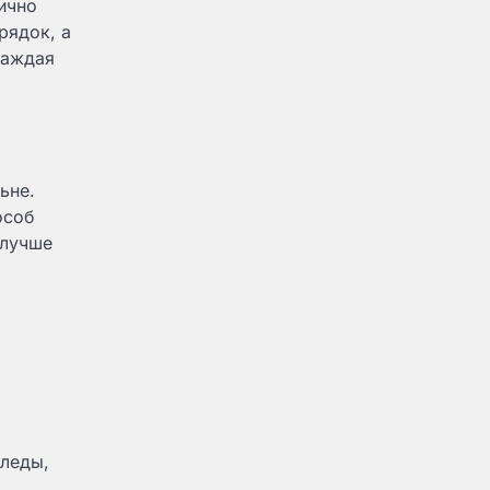
ично
рядок, а
каждая
ьне.
особ
 лучше
пледы,