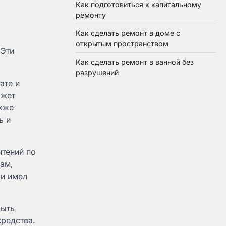
Как подготовиться к капитальному
ремонту
Как сделать ремонт в доме с
открытым пространством
 Эти
Как сделать ремонт в ванной без
разрушений
ате и
ожет
акже
ь и
чтений по
ам,
 и имел
быть
средства.