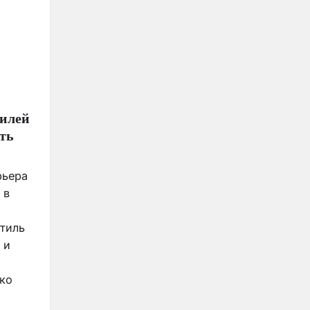
тилей
ть
рьера
 в
тиль
 и
ько