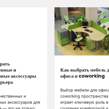
рать
енные и
Как выбрать мебель 
чные аксессуары
офиса и coworking
ерьера
Выбор мебели для офис
чественных и
coworking пространства
ных аксессуаров для
играет ключевую роль в
а — это не только
создании комфортной и