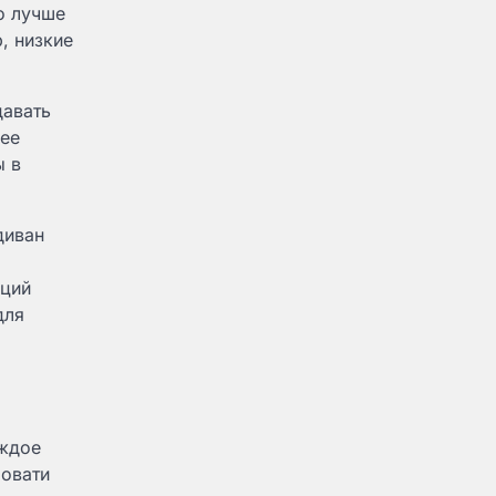
о лучше
, низкие
давать
нее
ы в
диван
рций
для
аждое
ровати