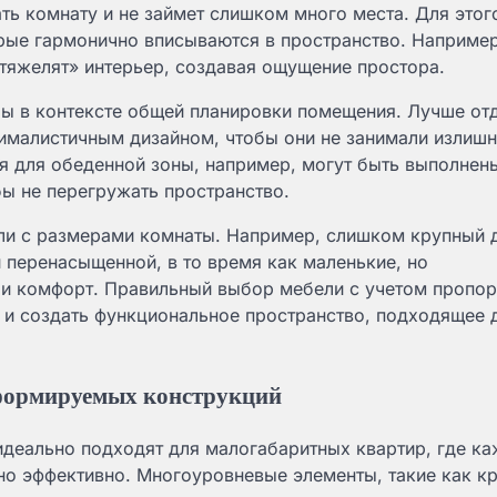
ть комнату и не займет слишком много места. Для этог
рые гармонично вписываются в пространство. Например
тяжелят» интерьер, создавая ощущение простора.
ры в контексте общей планировки помещения. Лучше от
ималистичным дизайном, чтобы они не занимали излиш
ья для обеденной зоны, например, могут быть выполнен
обы не перегружать пространство.
ли с размерами комнаты. Например, слишком крупный 
 перенасыщенной, в то время как маленькие, но
 и комфорт. Правильный выбор мебели с учетом пропо
о и создать функциональное пространство, подходящее 
сформируемых конструкций
деально подходят для малогабаритных квартир, где к
о эффективно. Многоуровневые элементы, такие как к