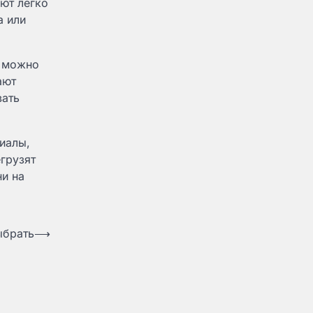
ют легко
а или
е можно
ают
вать
иалы,
грузят
ни на
ыбрать
⟶