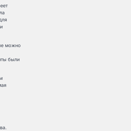
еет
ла
для
 и
ые можно
нты были
им
мая
ва.