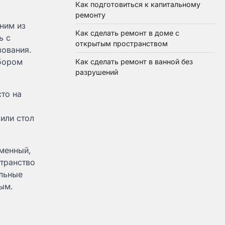
Как подготовиться к капитальному
ремонту
ним из
Как сделать ремонт в доме с
ь с
открытым пространством
зования.
ыбором
Как сделать ремонт в ванной без
разрушений
то на
или стол
ьменный,
странство
ельные
ным.