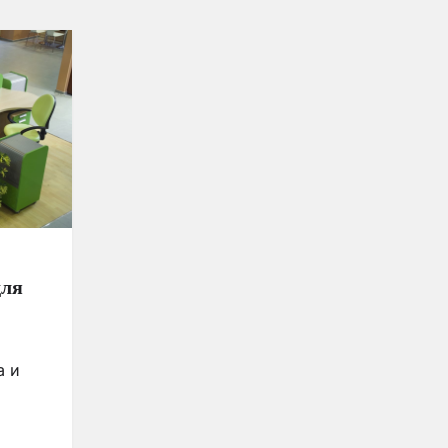
для
а и