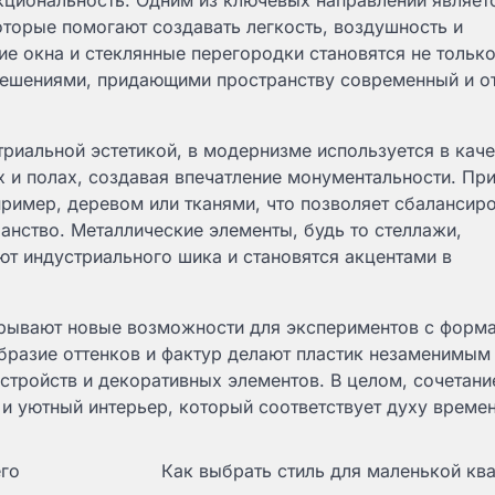
нкциональность. Одним из ключевых направлений являет
которые помогают создавать легкость, воздушность и
е окна и стеклянные перегородки становятся не тольк
решениями, придающими пространству современный и о
триальной эстетикой, в модернизме используется в каче
х и полах, создавая впечатление монументальности. Пр
пример, деревом или тканями, что позволяет сбалансир
анство. Металлические элементы, будь то стеллажи,
т индустриального шика и становятся акцентами в
крывают новые возможности для экспериментов с форм
образие оттенков и фактур делают пластик незаменимым
стройств и декоративных элементов. В целом, сочетани
 и уютный интерьер, который соответствует духу времен
его
Как выбрать стиль для маленькой кв