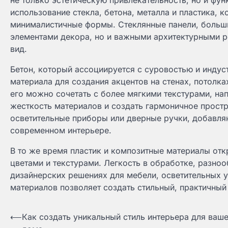
не только эстетическую привлекательность, но и фу
использование стекла, бетона, металла и пластика, 
минималистичные формы. Стеклянные панели, больши
элементами декора, но и важными архитектурными 
вид.
Бетон, который ассоциируется с суровостью и индус
материала для создания акцентов на стенах, потолка
его можно сочетать с более мягкими текстурами, на
жесткость материалов и создать гармоничное простр
осветительные приборы или дверные ручки, добавляю
современном интерьере.
В то же время пластик и композитные материалы от
цветами и текстурами. Легкость в обработке, разно
дизайнерских решениях для мебели, осветительных у
материалов позволяет создать стильный, практичный
Навигация
⟵
Как создать уникальный стиль интерьера для ваш