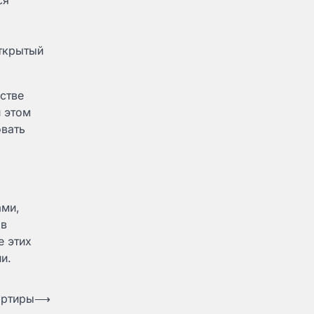
ся
о
ткрытый
стве
и этом
овать
ами,
 в
е этих
и.
артиры
⟶