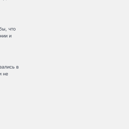
бы, что
нии и
вались в
и не