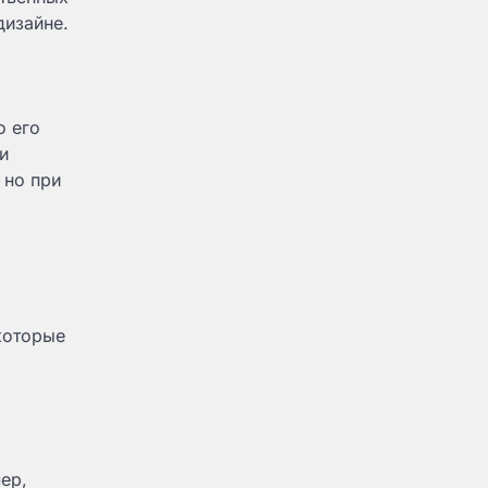
дизайне.
о его
и
 но при
которые
ер,