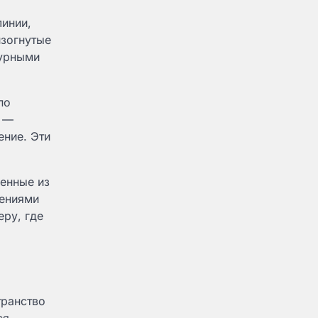
линии,
изогнутые
турными
по
е —
ение. Эти
енные из
дениями
еру, где
транство