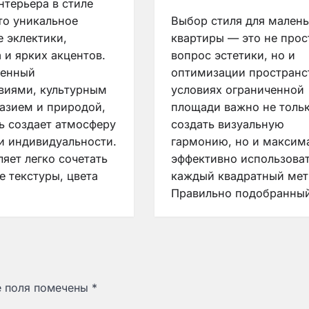
нтерьера в стиле
то уникальное
Выбор стиля для мален
е эклектики,
квартиры — это не прос
 и ярких акцентов.
вопрос эстетики, но и
ленный
оптимизации пространст
виями, культурным
условиях ограниченной
азием и природой,
площади важно не толь
ль создает атмосферу
создать визуальную
и индивидуальности.
гармонию, но и максим
яет легко сочетать
эффективно использова
е текстуры, цвета
каждый квадратный мет
Правильно подобранны
е поля помечены
*