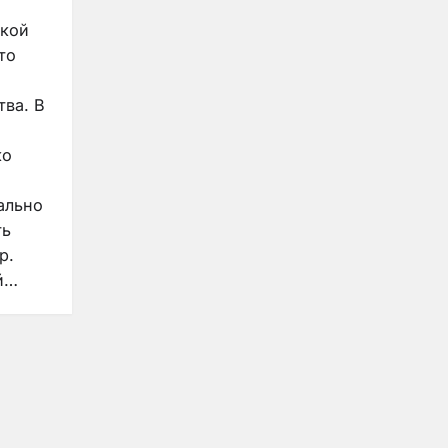
ькой
то
ва. В
ко
ально
ть
р.
й…